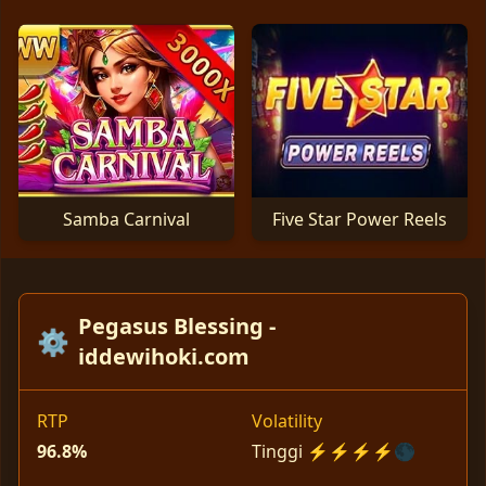
Samba Carnival
Five Star Power Reels
Pegasus Blessing -
⚙️
iddewihoki.com
RTP
Volatility
96.8%
Tinggi ⚡⚡⚡⚡🌑