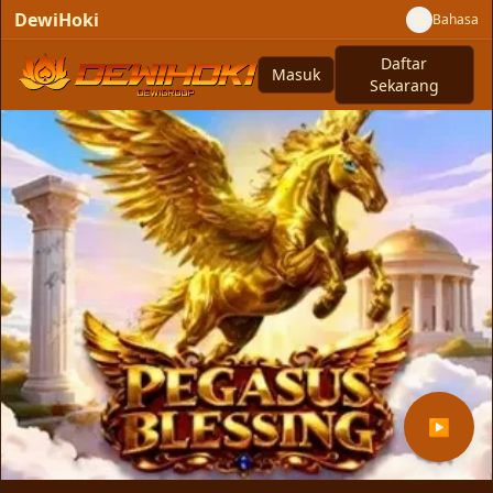
DewiHoki
Bahasa
Daftar
Masuk
Sekarang
▶