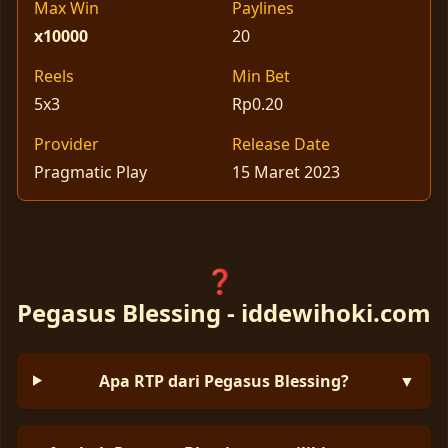
Max Win
Paylines
x10000
20
Reels
Min Bet
5x3
Rp0.20
Provider
Release Date
Pragmatic Play
15 Maret 2023
❓
Pegasus Blessing - iddewihoki.com
Apa RTP dari Pegasus Blessing?
▼