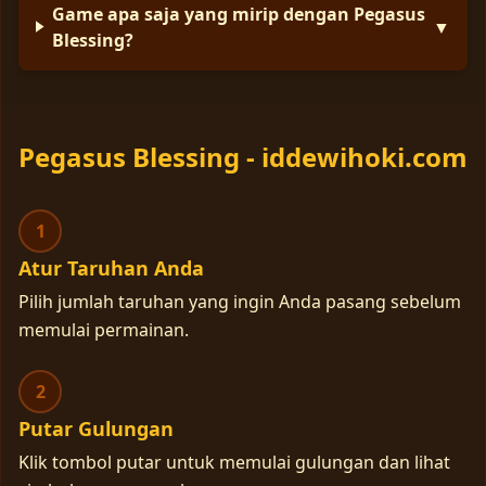
Game apa saja yang mirip dengan Pegasus
▼
Blessing?
Pegasus Blessing - iddewihoki.com
1
Atur Taruhan Anda
Pilih jumlah taruhan yang ingin Anda pasang sebelum
memulai permainan.
2
Putar Gulungan
Klik tombol putar untuk memulai gulungan dan lihat