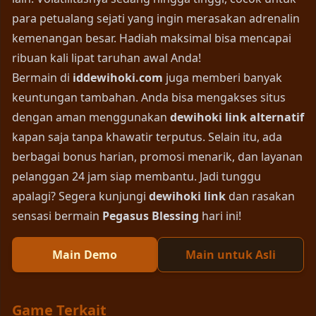
para petualang sejati yang ingin merasakan adrenalin
kemenangan besar. Hadiah maksimal bisa mencapai
ribuan kali lipat taruhan awal Anda!
Bermain di
iddewihoki.com
juga memberi banyak
keuntungan tambahan. Anda bisa mengakses situs
dengan aman menggunakan
dewihoki link alternatif
kapan saja tanpa khawatir terputus. Selain itu, ada
berbagai bonus harian, promosi menarik, dan layanan
pelanggan 24 jam siap membantu. Jadi tunggu
apalagi? Segera kunjungi
dewihoki link
dan rasakan
sensasi bermain
Pegasus Blessing
hari ini!
Main Demo
Main untuk Asli
Game Terkait