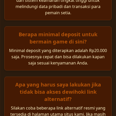
dan sistem keamanan tingkat tinggi untuk
melindungi data pribadi dan transaksi para
pemain setia.
Berapa minimal deposit untuk
bermain game di sini?
Minimal deposit yang diterapkan adalah Rp20.000
saja. Prosesnya cepat dan bisa dilakukan kapan
saja sesuai kenyamanan Anda.
Apa yang harus saya lakukan jika
tidak bisa akses dewihoki link
alternatif?
Silakan coba beberapa link alternatif resmi yang
tersedia di halaman utama situs kami. Jika masih