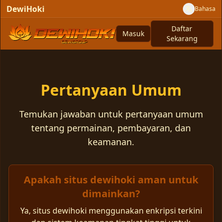
DewiHoki
Bahasa
Daftar
Masuk
Sekarang
Pertanyaan Umum
Temukan jawaban untuk pertanyaan umum
tentang permainan, pembayaran, dan
keamanan.
Apakah situs dewihoki aman untuk
dimainkan?
Ya, situs dewihoki menggunakan enkripsi terkini