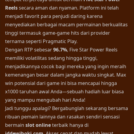
Reels
secara aman dan nyaman. Platform ini telah
menjadi favorit para penjudi daring karena
menyediakan berbagai macam permainan berkualitas
tinggi termasuk game-game hits dari provider
ternama seperti Pragmatic Play.
Dengan RTP sebesar
96.7%
, Five Star Power Reels
memiliki volatilitas sedang hingga tinggi,
menjadikannya cocok bagi mereka yang ingin meraih
kemenangan besar dalam jangka waktu singkat. Max
win potensial dari game ini bisa mencapai hingga
x1000 taruhan awal Anda—sebuah hadiah luar biasa
yang mampu mengubah hari Anda!
Jadi tunggu apalagi? Bergabunglah sekarang bersama
ribuan pemain lainnya dan rasakan sendiri sensasi
bermain
slot online
terbaik hanya di
iddewihoki.com
. Akses cepat dan mudah lewat