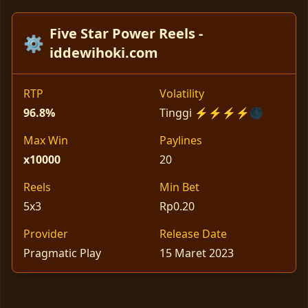
Five Star Power Reels -
⚙️
iddewihoki.com
RTP
Volatility
96.8%
Tinggi ⚡⚡⚡⚡🌑
Max Win
Paylines
x10000
20
Reels
Min Bet
5x3
Rp0.20
Provider
Release Date
Pragmatic Play
15 Maret 2023