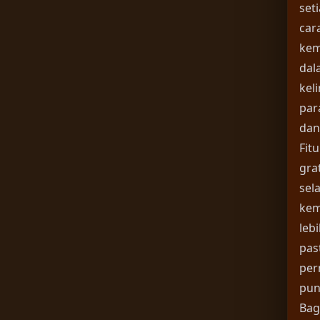
set
car
kem
dal
kel
par
dan
Fit
gra
sel
kem
leb
pas
per
pun
Bag