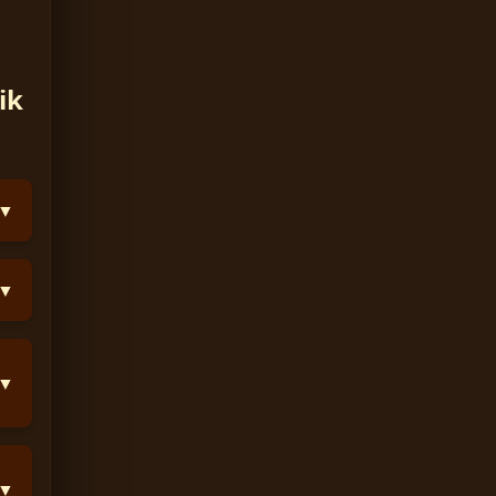
ik
▼
▼
▼
▼