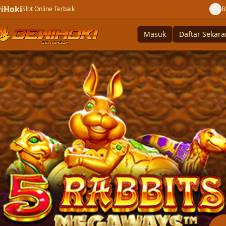
iHoki
Slot Online Terbaik
B
Masuk
Daftar Sekar