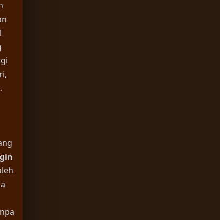
h
an
l
g
agi
i,
.
ang
ogin
oleh
da
anpa