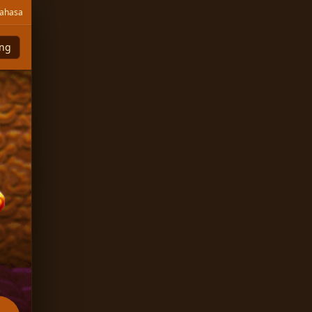
ahasa
ang